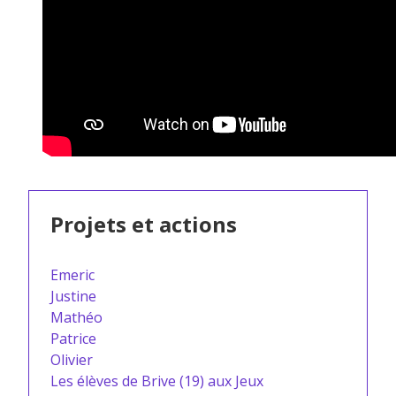
Projets et actions
Emeric
Justine
Mathéo
Patrice
Olivier
Les élèves de Brive (19) aux Jeux