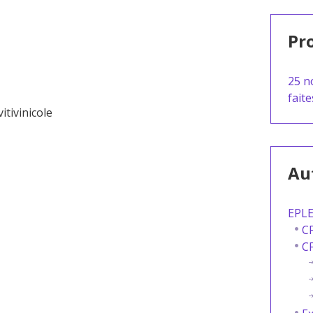
Pro
25 n
fait
itivinicole
Aut
EPLE
CF
C