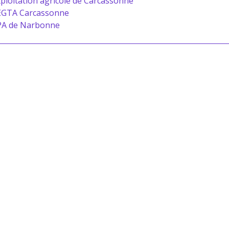
ploitation agricole de Carcassonne
EGTA Carcassonne
PA de Narbonne