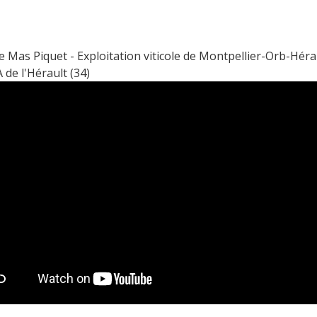
Mas Piquet - Exploitation viticole de Montpellier-Orb-Hérau
de l'Hérault (34)