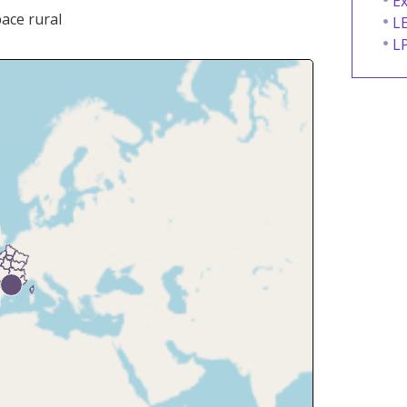
Ex
ace rural
L
L