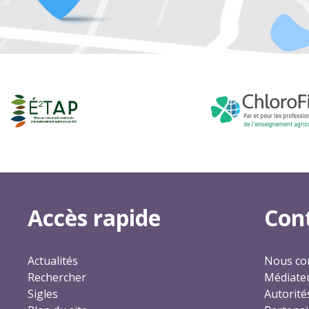
Accès rapide
Con
Actualités
Nous co
Rechercher
Médiateu
Sigles
Autorité