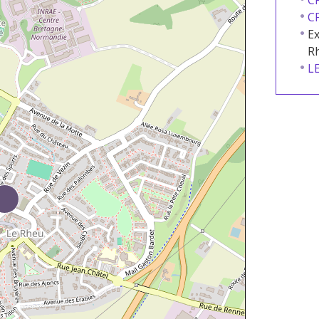
C
C
Ex
R
L