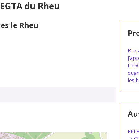
 LEGTA du Rheu
nes le Rheu
Pro
Bret
j’ap
L’ES
quan
les 
Aut
EPLE