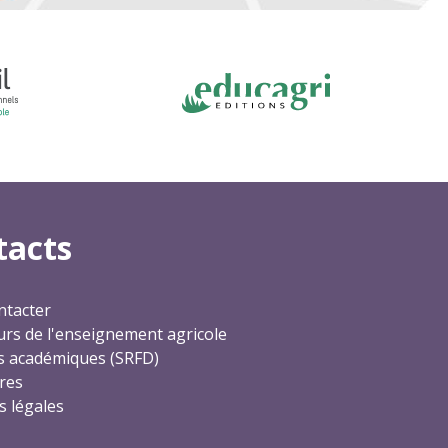
tacts
ntacter
rs de l'enseignement agricole
s académiques (SRFD)
res
 légales