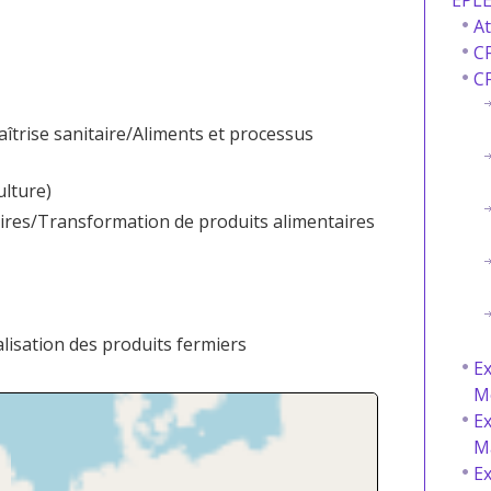
EPLE
At
CF
CF
îtrise sanitaire/Aliments et processus
ulture)
ires/Transformation de produits alimentaires
lisation des produits fermiers
Ex
M
Ex
M
Ex