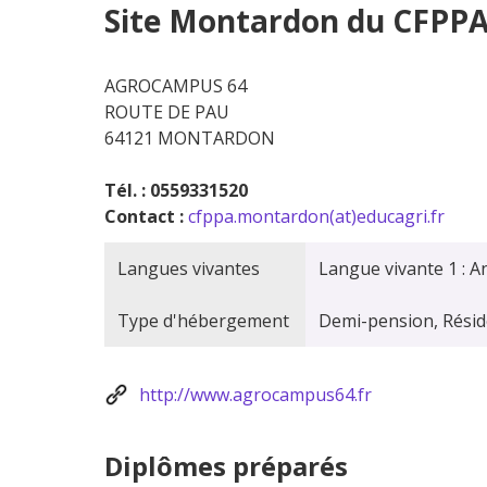
Site Montardon du CFPPA
AGROCAMPUS 64
ROUTE DE PAU
64121 MONTARDON
Tél. : 0559331520
Contact :
cfppa.montardon(at)educagri.fr
Langues vivantes
Langue vivante 1 : A
Type d'hébergement
Demi-pension, Rési
http://www.agrocampus64.fr
Diplômes préparés