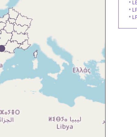
L
LP
L