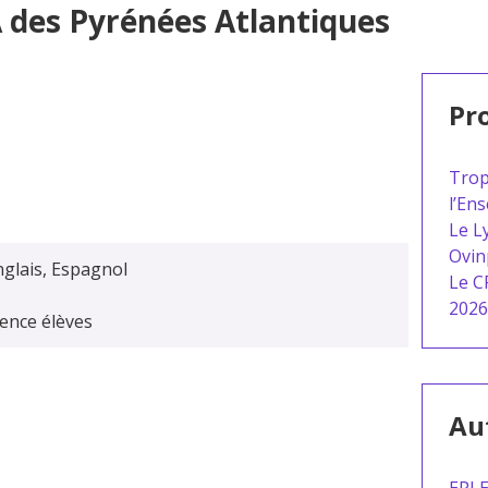
 des Pyrénées Atlantiques
Pro
Trop
l’En
Le L
Ovin
nglais, Espagnol
Le C
2026
dence élèves
Aut