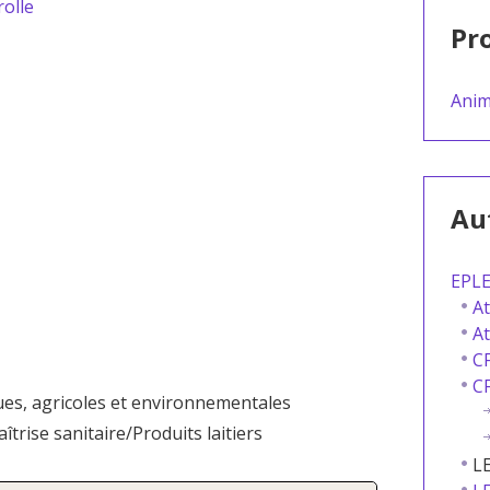
olle
Pro
Anim
Aut
EPLE
At
At
CF
CF
es, agricoles et environnementales
trise sanitaire/Produits laitiers
L