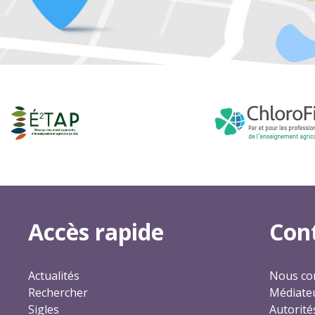
Accès rapide
Con
Actualités
Nous co
Rechercher
Médiateu
Sigles
Autorité