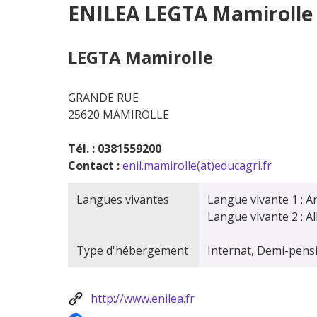
ENILEA LEGTA Mamirolle
LEGTA Mamirolle
GRANDE RUE
25620 MAMIROLLE
Tél. : 0381559200
Contact :
enil.mamirolle(at)educagri.fr
Langues vivantes
Langue vivante 1 : A
Langue vivante 2 : A
Type d'hébergement
Internat, Demi-pens
http://www.enilea.fr