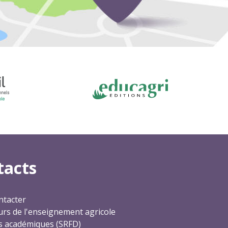
tacts
ntacter
rs de l'enseignement agricole
s académiques (SRFD)